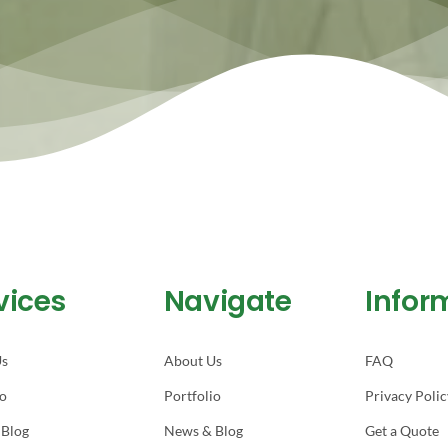
vices
Navigate
Infor
Us
About Us
FAQ
io
Portfolio
Privacy Polic
 Blog
News & Blog
Get a Quote