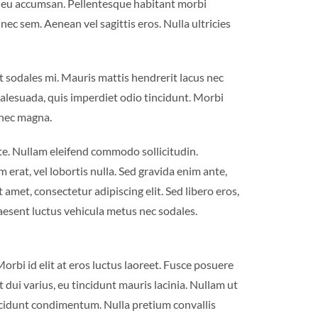
nc eu accumsan. Pellentesque habitant morbi
ec sem. Aenean vel sagittis eros. Nulla ultricies
at sodales mi. Mauris mattis hendrerit lacus nec
malesuada, quis imperdiet odio tincidunt. Morbi
 nec magna.
nte. Nullam eleifend commodo sollicitudin.
erat, vel lobortis nulla. Sed gravida enim ante,
amet, consectetur adipiscing elit. Sed libero eros,
Praesent luctus vehicula metus nec sodales.
rbi id elit at eros luctus laoreet. Fusce posuere
et dui varius, eu tincidunt mauris lacinia. Nullam ut
incidunt condimentum. Nulla pretium convallis