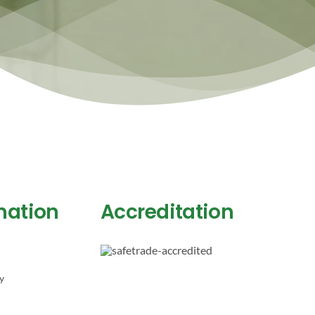
mation
Accreditation
y