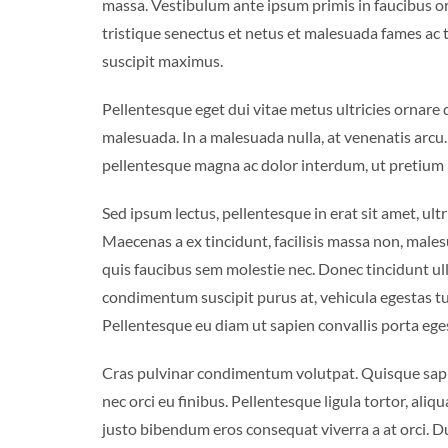
massa. Vestibulum ante ipsum primis in faucibus or
tristique senectus et netus et malesuada fames ac t
suscipit maximus.
Pellentesque eget dui vitae metus ultricies ornare q
malesuada. In a malesuada nulla, at venenatis arcu.
pellentesque magna ac dolor interdum, ut pretium
Sed ipsum lectus, pellentesque in erat sit amet, ul
Maecenas a ex tincidunt, facilisis massa non, males
quis faucibus sem molestie nec. Donec tincidunt ulla
condimentum suscipit purus at, vehicula egestas turp
Pellentesque eu diam ut sapien convallis porta egest
Cras pulvinar condimentum volutpat. Quisque sapien
nec orci eu finibus. Pellentesque ligula tortor, aliq
justo bibendum eros consequat viverra a at orci. Du