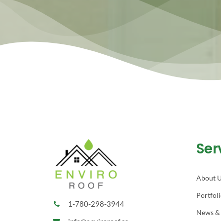
Ser
About 
Portfol
1-780-298-3944
News &