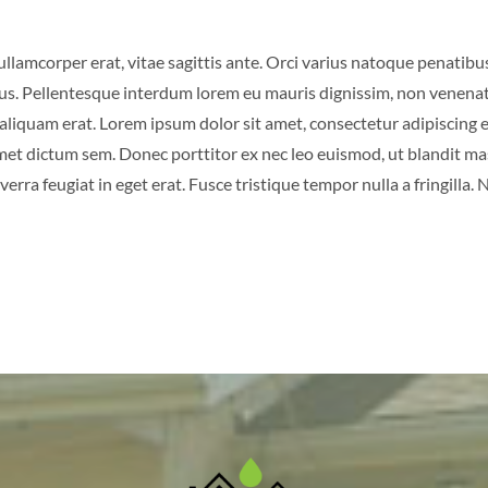
 ullamcorper erat, vitae sagittis ante. Orci varius natoque penatib
tus. Pellentesque interdum lorem eu mauris dignissim, non venenati
l aliquam erat. Lorem ipsum dolor sit amet, consectetur adipiscing e
met dictum sem. Donec porttitor ex nec leo euismod, ut blandit ma
erra feugiat in eget erat. Fusce tristique tempor nulla a fringilla.