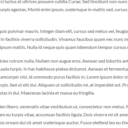
ci luctus et ultrices posuere cubilia Curae; Sed tincidunt non nu
urpis egestas. Morbi enim ipsum, scelerisque in mattis sed, cursus n
uis pulvinar mauris. Integer diam elit, cursus sed metus vel, feugi
 In facilisis viverra sollicitudin. Vivamus faucibus quam nec nunc 
 ipsum mattis. Nulla id neque quis quam bibendum tempor cursus
tricies rutrum nulla. Nullam non augue eros. Aenean sed lobortis a
uada turpis. In hac habitasse platea dictumst. Aenean et fermentum 
mcorper nisl, id commodo purus facilisis in. Lorem ipsum dolor sit 
is. Sed ut elit dui. Aliquam ut sollicitudin mi, at imperdiet est. 
as in dui. Maecenas lacinia et massa eu fringilla.
 libero, venenatis vitae vestibulum ut, consectetur non metus. Mo
uam eu turpis vitae, accumsan facilisis ligula. Duis viverra mi sit am
is ornare dui sit amet scelerisque auctor. Fusce eleifend leo eu t